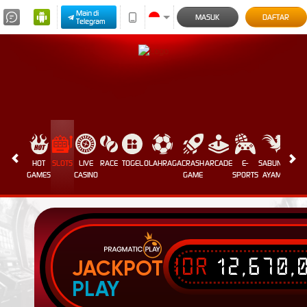
Main di
MASUK
DAFTAR
Telegram
HOT
SLOTS
LIVE
RACE
TOGEL
OLAHRAGA
CRASH
ARCADE
E-
SABUNG
PROM
GAMES
CASINO
GAME
SPORTS
AYAM
IDR
12,670,
JACKPOT
PLAY