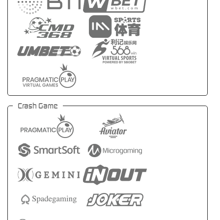
Crash Game