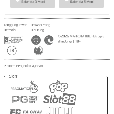
Rata-rata 3 Menit
Rata-rata 5 Menit
Tanggung Jawab
Browser Yang
Bermain
Didukung
©2026 MAHKOTA188. Hak cipta
dilindungi | 18+
Platform Penyedia Layanan
Slots