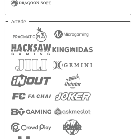
Arcade