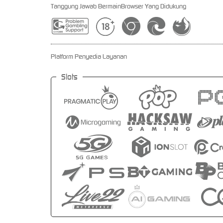
Tanggung Jawab Bermain
Browser Yang Didukung
Platform Penyedia Layanan
Slots