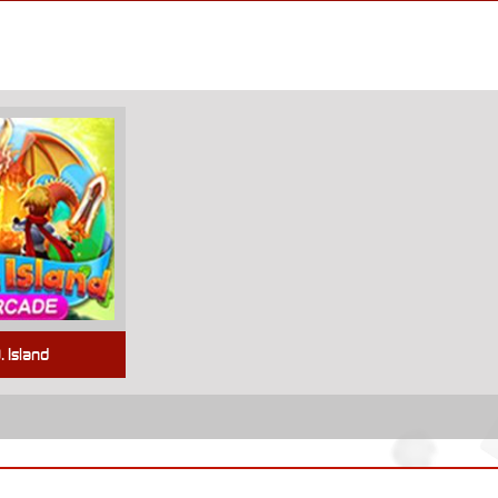
. Island