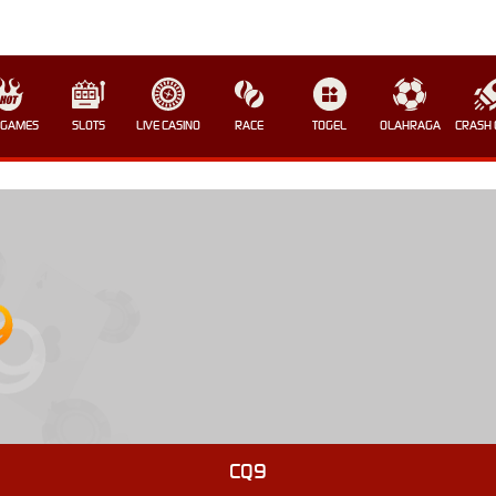
 GAMES
SLOTS
LIVE CASINO
RACE
TOGEL
OLAHRAGA
CRASH
CQ9