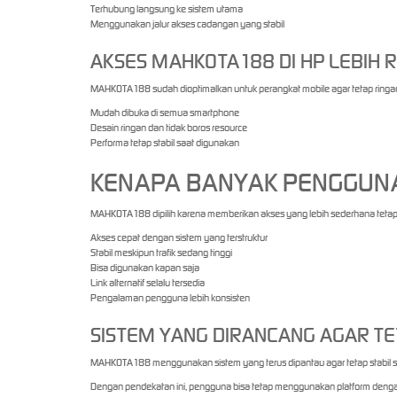
Terhubung langsung ke sistem utama
Menggunakan jalur akses cadangan yang stabil
AKSES MAHKOTA188 DI HP LEBIH 
MAHKOTA188 sudah dioptimalkan untuk perangkat mobile agar tetap ringa
Mudah dibuka di semua smartphone
Desain ringan dan tidak boros resource
Performa tetap stabil saat digunakan
KENAPA BANYAK PENGGUN
MAHKOTA188 dipilih karena memberikan akses yang lebih sederhana tetap
Akses cepat dengan sistem yang terstruktur
Stabil meskipun trafik sedang tinggi
Bisa digunakan kapan saja
Link alternatif selalu tersedia
Pengalaman pengguna lebih konsisten
SISTEM YANG DIRANCANG AGAR TE
MAHKOTA188 menggunakan sistem yang terus dipantau agar tetap stabil sa
Dengan pendekatan ini, pengguna bisa tetap menggunakan platform dengan