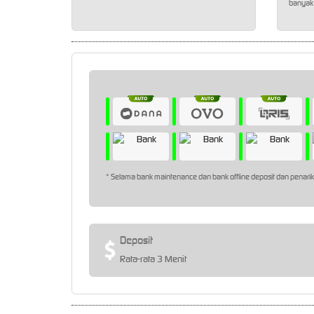
banyak 
* Selama bank maintenance dan bank offline deposit dan penarik
Deposit
Rata-rata 3 Menit