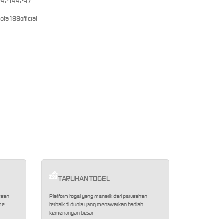
742144297
ota188official
TARUHAN TOGEL
haan
Platform togel yang menarik dari perusahan
ame
terbaik di dunia yang menawarkan hadiah
kemenangan besar