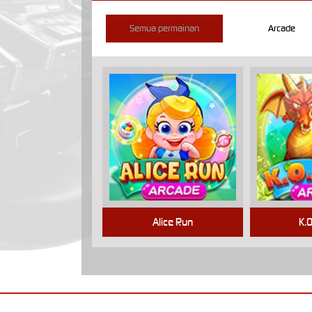
Semua permainan
Arcade
Alice Run
K.O