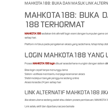
MAHKOTA188: BUKA DAN MASUK LINK ALTERNA
MAHKOTA188: BUKA DA
188 TERHORMAT
MAHKOTA188
sediakan link altrnatif login resmi dengan kumpulan game 
setiap hari.
Platform ini fokus pada pengalaman akses yang sederhana, tetapi tetap didu
LOGIN MAHKOTA188 YANG 
Proses
MAHKOTA188 login
dibuat sesederhana mungkin dengan sistem
ot
Bisa login cepat tanpa menunggu lama
Sistem verifikasi membantu menjaga keamanan akses
Stabil meskipun banyak pengguna sedang online
Akses tersedia 24 jam setiap hari
LINK ALTERNATIF MAHKOTA188 JI
Jika akses utama sedang padat atau dalam proses pembaruan, MAHKOTA188
Link selalu aktif dan diperbarui secara berkala