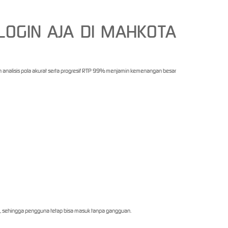
LOGIN AJA DI MAHKOTA
n analisis pola akurat serta progresif RTP 99% menjamin kemenangan besar
, sehingga pengguna tetap bisa masuk tanpa gangguan.