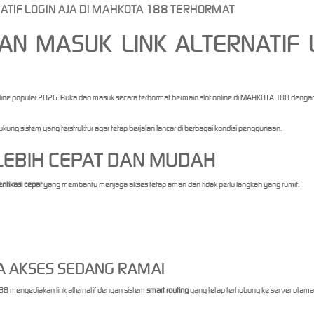
TIF LOGIN AJA DI MAHKOTA 188 TERHORMAT
N MASUK LINK ALTERNATIF 
online populer 2026. Buka dan masuk secara terhormat bermain slot online di MAHKOTA 188 denga
kung sistem yang terstruktur agar tetap berjalan lancar di berbagai kondisi penggunaan.
LEBIH CEPAT DAN MUDAH
entikasi cepat
yang membantu menjaga akses tetap aman dan tidak perlu langkah yang rumit.
KA AKSES SEDANG RAMAI
 menyediakan link alternatif dengan sistem
smart routing
yang tetap terhubung ke server utama