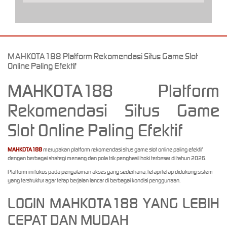
MAHKOTA188 Platform Rekomendasi Situs Game Slot
Online Paling Efektif
MAHKOTA188 Platform
Rekomendasi Situs Game
Slot Online Paling Efektif
MAHKOTA188
merupakan platform rekomendasi situs game slot online paling efektif
dengan berbagai strategi menang dan pola trik penghasil hoki terbesar di tahun 2026.
Platform ini fokus pada pengalaman akses yang sederhana, tetapi tetap didukung sistem
yang terstruktur agar tetap berjalan lancar di berbagai kondisi penggunaan.
LOGIN MAHKOTA188 YANG LEBIH
CEPAT DAN MUDAH