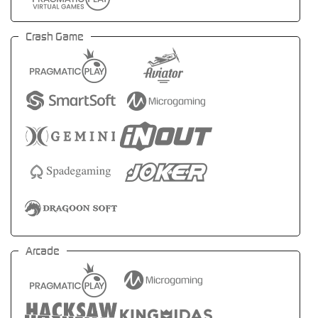
Crash Game
Arcade