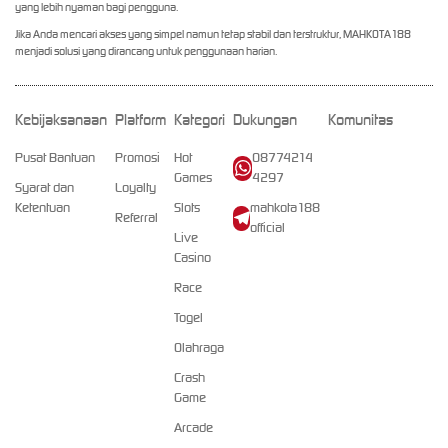
yang lebih nyaman bagi pengguna.
Jika Anda mencari akses yang simpel namun tetap stabil dan terstruktur, MAHKOTA188
menjadi solusi yang dirancang untuk penggunaan harian.
Kebijaksanaan
Platform
Kategori
Dukungan
Komunitas
Pusat Bantuan
Promosi
Hot
08774214
Games
4297
Syarat dan
Loyalty
Ketentuan
Slots
mahkota188
Referral
official
Live
Casino
Race
Togel
Olahraga
Crash
Game
Arcade