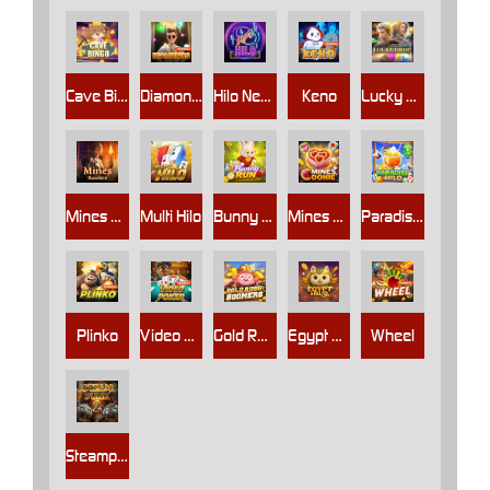
Cave Bingo
Diamonds
Hilo Neon
Keno
Lucky Drop-Olympus
Mines Raider
Multi Hilo
Bunny Run
Mines Cookie
Paradise Hilo
Plinko
Video Poker
Gold Rush: Boomers
Egypt Hilo
Wheel
Steampunk 2