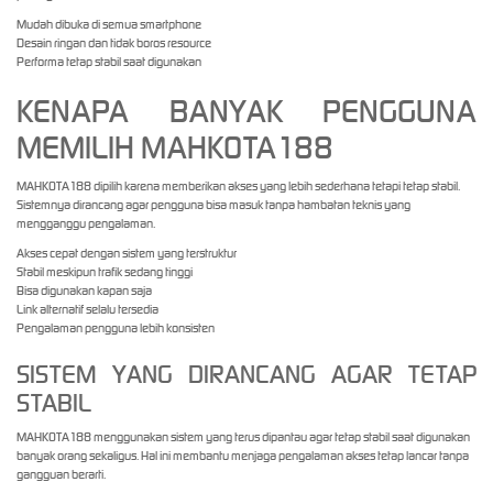
Mudah dibuka di semua smartphone
Desain ringan dan tidak boros resource
Performa tetap stabil saat digunakan
KENAPA BANYAK PENGGUNA
MEMILIH MAHKOTA188
MAHKOTA188 dipilih karena memberikan akses yang lebih sederhana tetapi tetap stabil.
Sistemnya dirancang agar pengguna bisa masuk tanpa hambatan teknis yang
mengganggu pengalaman.
Akses cepat dengan sistem yang terstruktur
Stabil meskipun trafik sedang tinggi
Bisa digunakan kapan saja
Link alternatif selalu tersedia
Pengalaman pengguna lebih konsisten
SISTEM YANG DIRANCANG AGAR TETAP
STABIL
MAHKOTA188 menggunakan sistem yang terus dipantau agar tetap stabil saat digunakan
banyak orang sekaligus. Hal ini membantu menjaga pengalaman akses tetap lancar tanpa
gangguan berarti.