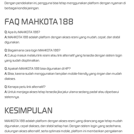
Dengan pendekatan ini, pengguna bisa tetap menggunakan platform dengan nyaman di
berbagai kondisi jaringan.
FAQ MAHKOTA188
Q:
Apa itu MAHKOTA188?
A:
MAHKOTA188 adalah platform dengan akses resmi yang mudah, cepat, dan stabil
digunakan.
Q:
Bagaimana cara login MAHKOTA188?
A:
Cukup masuk melalui link resmi atau link alternatif yang tersedia dengan sistem login
yang sudah dioptimalkan.
Q:
Apakah MAHKOTA188 bisa digunakan di HP?
A:
Bisa, karena sudah menggunakan tampilan mobile-friendly yang ringan dan mudah
diakses.
Q:
Kenapa perlu link alternatif?
A:
Untuk menjaga akses tetap tersedia jika jalur utama sedang padat atau diperbarui
sistemnya.
KESIMPULAN
MAHKOTA188 adalah platform dengan akses resmi yang dirancang agar tetap mudah
digunakan, cepat diakses, dan stabil setiap hari. Dengan sistem login yang sederhana,
dukungan akses alternatif, serta optimasi mobile, platform ini memberikan pengalaman