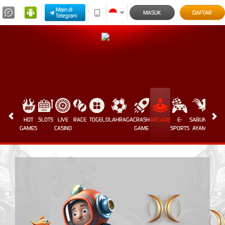
Main di
MASUK
DAFTAR
Telegram
HOT
SLOTS
LIVE
RACE
TOGEL
OLAHRAGA
CRASH
ARCADE
E-
SABUNG
PROM
GAMES
CASINO
GAME
SPORTS
AYAM