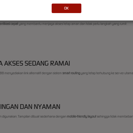
OK
LEBIH CEPAT DAN MUDAH
entikasi cepat
yang membantu menjaga akses tetap aman dan tidak perlu langkah yang rumit.
KA AKSES SEDANG RAMAI
 menyediakan link alternatif dengan sistem
smart routing
yang tetap terhubung ke server utam
 RINGAN DAN NYAMAN
n digunakan. Tampilan dibuat sederhana dengan
mobile-friendly layout
sehingga tidak membebani 