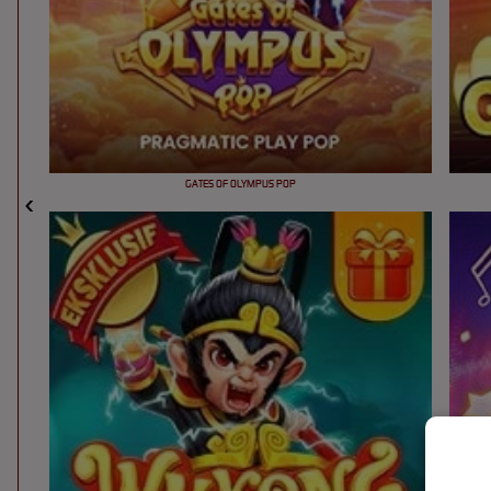
GATES OF OLYMPUS POP