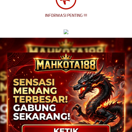
INFORMASI PENTING !!!
DJ BOOM BOOM
Ni