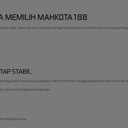
A MEMILIH MAHKOTA188
i tetap stabil. Sistemnya dirancang agar pengguna bisa masuk tanpa hambatan teknis yang me
TAP STABIL
at digunakan banyak orang sekaligus. Hal ini membantu menjaga pengalaman akses tetap lancar
 nyaman di berbagai kondisi jaringan.
n stabil digunakan.