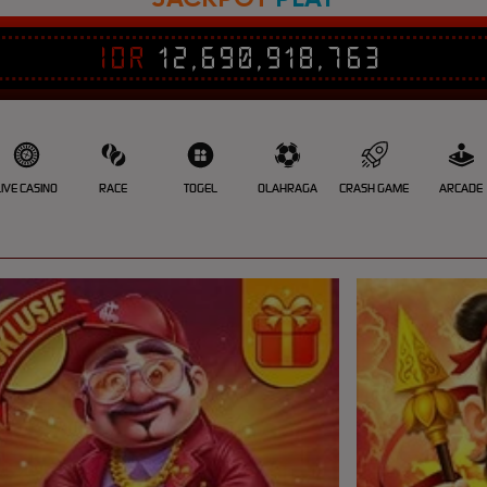
IDR
12,690,918,763
LIVE CASINO
RACE
TOGEL
OLAHRAGA
CRASH GAME
ARCADE