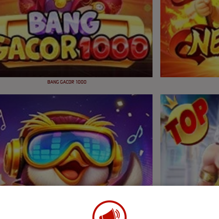
BANG GACOR 1000