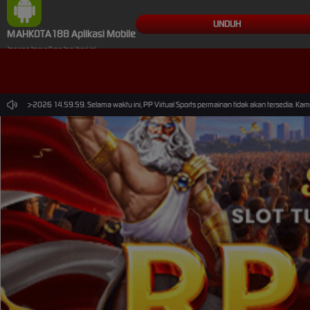
UNDUH
MAHKOTA188 Aplikasi Mobile
Jangan tampilkan lagi hari ini
14.59.59. Selama waktu ini, PP Virtual Sports permainan tidak akan tersedia. Kami memohon m