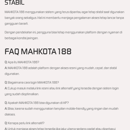
STABIL
MAHKOTA188 menggunakan sistem yang terus dipantau agar tetap stabil saat digunakan
banyak orang sekaligus. Hal ini membantu menjaga pengalaman akses tetap lancar tanpa
gangguan berarti.
Dengan pendekatan ini, pengguna bisa tetap menggunakan platform dengan nyaman di
berbagai kondisi jaringan.
FAQ MAHKOTA188
Q:
Apa itu MAHKOTA188?
A:
MAHKOTA188 adalah platform dengan akses resmi yang mudah, cepat, dan stabil
digunakan.
Q:
Bagaimana cara login MAHKOTA188?
A:
Cukup masuk melalui link resmi atau link alternatif yang tersedia dengan sistem login
yang sudah dioptimalkan.
Q:
Apakah MAHKOTA188 bisa digunakan di HP?
A:
Bisa, karena sudah menggunakan tampilan mobile-friendly yang ringan dan mudah
diakses.
Q:
Kenapa perlu link alternatif?
A:
Untuk menjaga akses tetap tersedia jika jalur utama sedang padat atau diperbarui