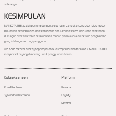
sistemnya.
KESIMPULAN
MAHKOTA188 adalah platform dengan akses resmi yang dirancang agar tetap mudah
digunakan, cepat diakses, dan stabil setiap hari. Dengan sistem login yang sederhana,
dukungan akses alternatif, serta optimasi mobile, platform ini memberikan pengalaman
yang lebih nyaman bagi pengguna.
Jika Anda mencari akses yang simpel namun tetap stabil dan terstruktur, MAHKOTA188
menjadi solusi yang dirancang untuk penggunaan harian.
Kebijaksanaan
Platform
Pusat Bantuan
Promosi
Syarat dan Ketentuan
Loyalty
Referral