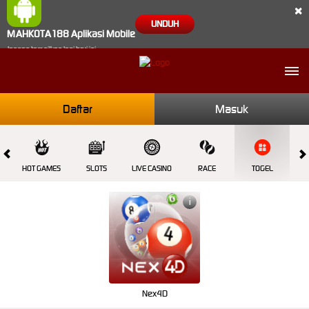
×
UNDUH
MAHKOTA188 Aplikasi Mobile
Jangan tampilkan lagi hari ini
Daftar
Masuk
HOT GAMES
SLOTS
LIVE CASINO
RACE
TOGEL
OL
i
Nex4D