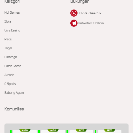
Kategori
Dukungan
Hot Games
087742144297
Slots
mahkota188official
Live Casino
Race
Togel
Olahraga
Crash Game
Arcade
E-Sports
Sabung Ayam
Komunitas