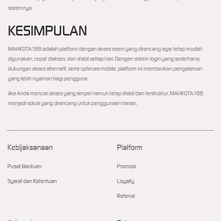
sistemnya.
KESIMPULAN
MAHKOTA188 adalah platform dengan akses resmi yang dirancang agar tetap mudah
digunakan, cepat diakses, dan stabil setiap hari. Dengan sistem login yang sederhana,
dukungan akses alternatif, serta optimasi mobile, platform ini memberikan pengalaman
yang lebih nyaman bagi pengguna.
Jika Anda mencari akses yang simpel namun tetap stabil dan terstruktur, MAHKOTA188
menjadi solusi yang dirancang untuk penggunaan harian.
Kebijaksanaan
Platform
Pusat Bantuan
Promosi
Syarat dan Ketentuan
Loyalty
Referral