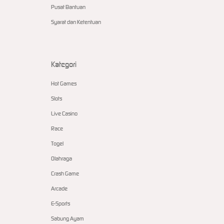
Pusat Bantuan
Syarat dan Ketentuan
Kategori
Hot Games
Slots
Live Casino
Race
Togel
Olahraga
Crash Game
Arcade
E-Sports
Sabung Ayam