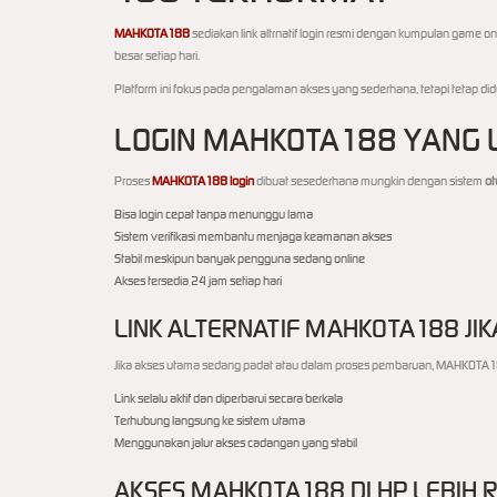
MAHKOTA188
sediakan link altrnatif login resmi dengan kumpulan game 
besar setiap hari.
Platform ini fokus pada pengalaman akses yang sederhana, tetapi tetap didu
LOGIN MAHKOTA188 YANG 
Proses
MAHKOTA188 login
dibuat sesederhana mungkin dengan sistem
ot
Bisa login cepat tanpa menunggu lama
Sistem verifikasi membantu menjaga keamanan akses
Stabil meskipun banyak pengguna sedang online
Akses tersedia 24 jam setiap hari
LINK ALTERNATIF MAHKOTA188 JI
Jika akses utama sedang padat atau dalam proses pembaruan, MAHKOTA188
Link selalu aktif dan diperbarui secara berkala
Terhubung langsung ke sistem utama
Menggunakan jalur akses cadangan yang stabil
AKSES MAHKOTA188 DI HP LEBIH