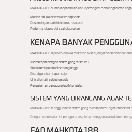
MAHKOTA188 sudah dioptimalkan untuk perangkat mobile agar tetap ringa
Mudah dibuka di semua smartphone
Desain ringan dan tidak boros resource
Performa tetap stabil saat digunakan
KENAPA BANYAK PENGGUN
MAHKOTA188 dipilih karena memberikan akses yang lebih sederhana tetap
Akses cepat dengan sistem yang terstruktur
Stabil meskipun trafik sedang tinggi
Bisa digunakan kapan saja
Link alternatif selalu tersedia
Pengalaman pengguna lebih konsisten
SISTEM YANG DIRANCANG AGAR TE
MAHKOTA188 menggunakan sistem yang terus dipantau agar tetap stabil sa
Dengan pendekatan ini, pengguna bisa tetap menggunakan platform dengan
FAQ MAHKOTA188