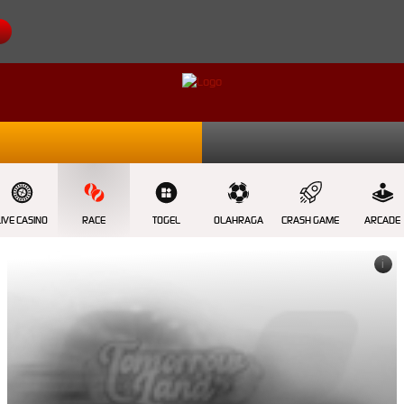
LIVE CASINO
RACE
TOGEL
OLAHRAGA
CRASH GAME
ARCADE
i