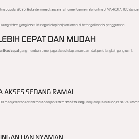
online populer 2026. Buka dan masuk secara terhormat bermain slot online di MAHKOTA 188 denga
kung sistem yang terstruktur agar tetap berjalan lancar di berbagai kondisi penggunaan.
LEBIH CEPAT DAN MUDAH
entikasi cepat
yang membantu menjaga akses tetap aman dan tidak perlu langkah yang rumit.
KA AKSES SEDANG RAMAI
 menyediakan link alternatif dengan sistem
smart routing
yang tetap terhubung ke server utam
 RINGAN DAN NYAMAN