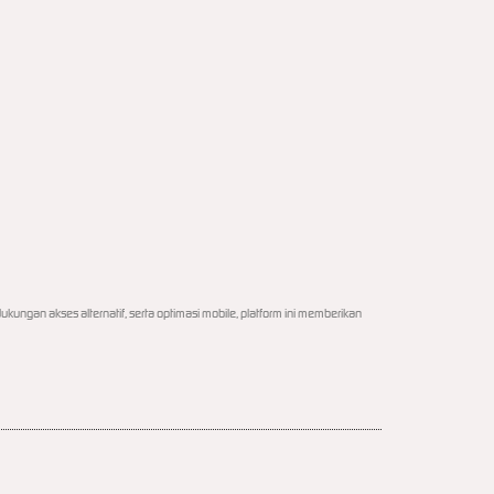
ungan akses alternatif, serta optimasi mobile, platform ini memberikan