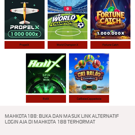
PropelX
World Champion X
Fortune Catch
RollX
CaiBalaoCappadocia
MAHKOTA188: BUKA DAN MASUK LINK ALTERNATIF
LOGIN AJA DI MAHKOTA 188 TERHORMAT