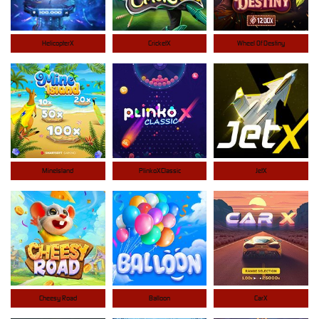
HelicopterX
CricketX
Wheel Of Destiny
MineIsland
PlinkoXClassic
JetX
Cheesy Road
Balloon
CarX