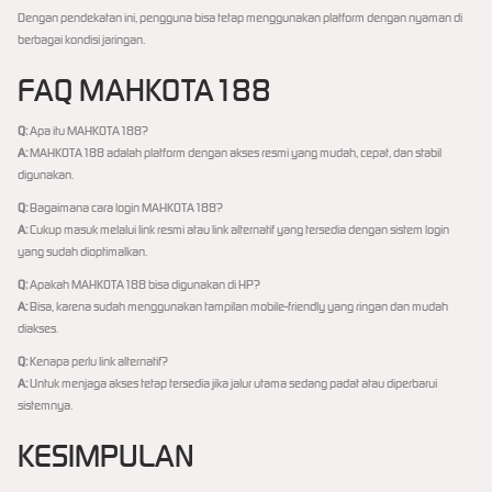
Dengan pendekatan ini, pengguna bisa tetap menggunakan platform dengan nyaman di
berbagai kondisi jaringan.
FAQ MAHKOTA188
Q:
Apa itu MAHKOTA188?
A:
MAHKOTA188 adalah platform dengan akses resmi yang mudah, cepat, dan stabil
digunakan.
Q:
Bagaimana cara login MAHKOTA188?
A:
Cukup masuk melalui link resmi atau link alternatif yang tersedia dengan sistem login
yang sudah dioptimalkan.
Q:
Apakah MAHKOTA188 bisa digunakan di HP?
A:
Bisa, karena sudah menggunakan tampilan mobile-friendly yang ringan dan mudah
diakses.
Q:
Kenapa perlu link alternatif?
A:
Untuk menjaga akses tetap tersedia jika jalur utama sedang padat atau diperbarui
sistemnya.
KESIMPULAN