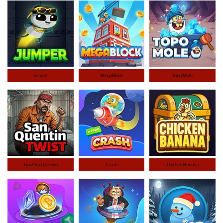
Jumper
MegaBlock
Topo Mole
Twist San Quentin
Crash
Chicken Banana