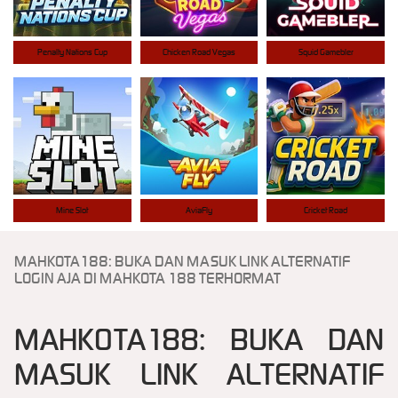
Penalty Nations Cup
Chicken Road Vegas
Squid Gamebler
Mine Slot
AviaFly
Cricket Road
MAHKOTA188: BUKA DAN MASUK LINK ALTERNATIF
LOGIN AJA DI MAHKOTA 188 TERHORMAT
MAHKOTA188: BUKA DAN
MASUK LINK ALTERNATIF