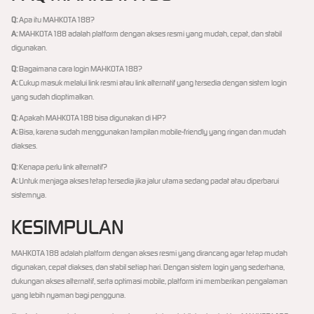
Q:
Apa itu MAHKOTA188?
A:
MAHKOTA188 adalah platform dengan akses resmi yang mudah, cepat, dan stabil
digunakan.
Q:
Bagaimana cara login MAHKOTA188?
A:
Cukup masuk melalui link resmi atau link alternatif yang tersedia dengan sistem login
yang sudah dioptimalkan.
Q:
Apakah MAHKOTA188 bisa digunakan di HP?
A:
Bisa, karena sudah menggunakan tampilan mobile-friendly yang ringan dan mudah
diakses.
Q:
Kenapa perlu link alternatif?
A:
Untuk menjaga akses tetap tersedia jika jalur utama sedang padat atau diperbarui
sistemnya.
KESIMPULAN
MAHKOTA188 adalah platform dengan akses resmi yang dirancang agar tetap mudah
digunakan, cepat diakses, dan stabil setiap hari. Dengan sistem login yang sederhana,
dukungan akses alternatif, serta optimasi mobile, platform ini memberikan pengalaman
yang lebih nyaman bagi pengguna.