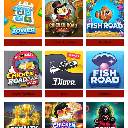
Tower
Chicken Road Gold
Fish Road
Chicken Road Race
Diver
Fish Boom