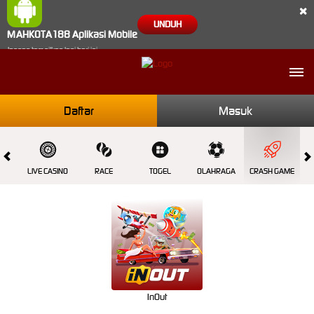
×
UNDUH
MAHKOTA188 Aplikasi Mobile
Jangan tampilkan lagi hari ini
Daftar
Masuk
S
LIVE CASINO
RACE
TOGEL
OLAHRAGA
CRASH GAME
InOut