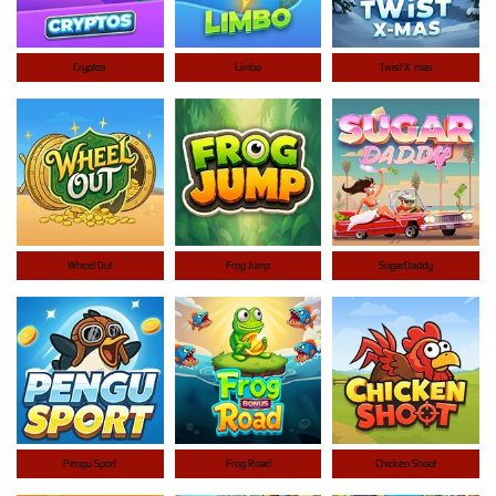
Cryptos
Limbo
Twist X-mas
Wheel Out
Frog Jump
SugarDaddy
Pengu Sport
Frog Road
Chicken Shoot