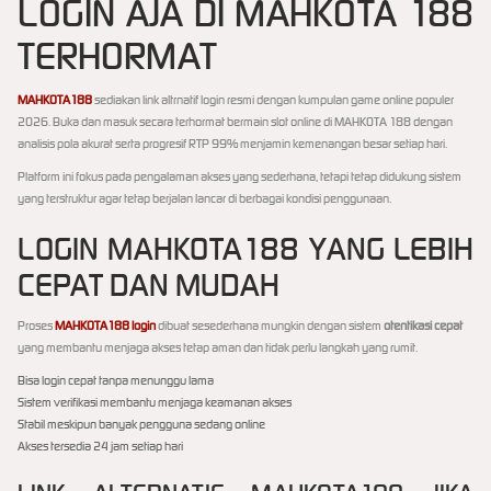
LOGIN AJA DI MAHKOTA 188
TERHORMAT
MAHKOTA188
sediakan link altrnatif login resmi dengan kumpulan game online populer
2026. Buka dan masuk secara terhormat bermain slot online di MAHKOTA 188 dengan
analisis pola akurat serta progresif RTP 99% menjamin kemenangan besar setiap hari.
Platform ini fokus pada pengalaman akses yang sederhana, tetapi tetap didukung sistem
yang terstruktur agar tetap berjalan lancar di berbagai kondisi penggunaan.
LOGIN MAHKOTA188 YANG LEBIH
CEPAT DAN MUDAH
Proses
MAHKOTA188 login
dibuat sesederhana mungkin dengan sistem
otentikasi cepat
yang membantu menjaga akses tetap aman dan tidak perlu langkah yang rumit.
Bisa login cepat tanpa menunggu lama
Sistem verifikasi membantu menjaga keamanan akses
Stabil meskipun banyak pengguna sedang online
Akses tersedia 24 jam setiap hari