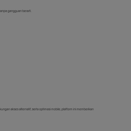
anpa gangguan berarti.
gan akses alternatif, serta optimasi mobile, platform ini memberikan