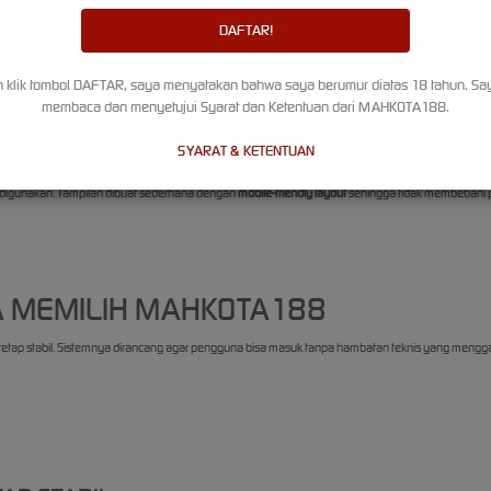
A AKSES SEDANG RAMAI
menyediakan link alternatif dengan sistem
smart routing
yang tetap terhubung ke server utama,
 klik tombol DAFTAR, saya menyatakan bahwa saya berumur diatas 18 tahun. Say
membaca dan menyetujui Syarat dan Ketentuan dari MAHKOTA188.
SYARAT & KETENTUAN
RINGAN DAN NYAMAN
 digunakan. Tampilan dibuat sederhana dengan
mobile-friendly layout
sehingga tidak membebani p
 MEMILIH MAHKOTA188
tetap stabil. Sistemnya dirancang agar pengguna bisa masuk tanpa hambatan teknis yang meng