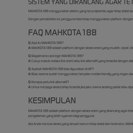
SISTEM YANG DIRANCANG AGAR TET
MAHKOTA188 menggunakan sistem yang terus dipantau agar tetap stabil saat
Dengan pendekatan ini, pengguna bisa tetap menggunakan platform dengan n
FAQ MAHKOTA188
Q:
Apa itu MAHKOTA188?
A:
MAHKOTA188 adalah platform dengan akses resmi yang mudah, cepat, dan
Q:
Bagaimana cara login MAHKOTA188?
A:
Cukup masuk melalui link resmi atau link alternatif yang tersedia dengan si
Q:
Apakah MAHKOTA188 bisa digunakan di HP?
A:
Bisa, karena sudah menggunakan tampilan mobile-friendly yang ringan da
Q:
Kenapa perlu link alternatif?
A:
Untuk menjaga akses tetap tersedia jika jalur utama sedang padat atau dip
KESIMPULAN
MAHKOTA188 adalah platform dengan akses resmi yang dirancang agar tetap mu
pengalaman yang lebih nyaman bagi pengguna.
Jika Anda mencari akses yang simpel namun tetap stabil dan terstruktur, M