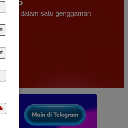
 APP
rmainan dalam satu genggaman
A188
stalasi