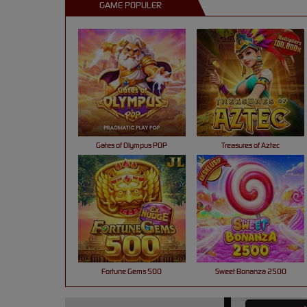
GAME POPULER
Gates of Olympus POP
Treasures of Aztec
Fortune Gems 500
Sweet Bonanza 2500