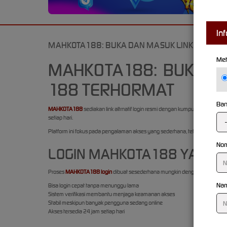
In
MAHKOTA188: BUKA DAN MASUK LINK ALTERNA
Met
MAHKOTA188: BUKA DA
188 TERHORMAT
Ban
MAHKOTA188
sediakan link altrnatif login resmi dengan kumpulan game on
setiap hari.
Platform ini fokus pada pengalaman akses yang sederhana, tetapi tetap diduku
Nom
LOGIN MAHKOTA188 YANG L
Proses
MAHKOTA188 login
dibuat sesederhana mungkin dengan sistem
oten
Nam
Bisa login cepat tanpa menunggu lama
Sistem verifikasi membantu menjaga keamanan akses
Stabil meskipun banyak pengguna sedang online
Akses tersedia 24 jam setiap hari