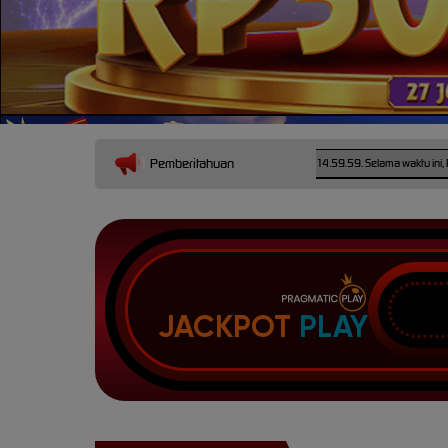
Pemberitahuan
ts pada 30-Jun-2026 dari 14.59.59 sampai 30-Sep-2026 14.59.59. Selama waktu ini, PP Virtual 
JACKPOT
PLAY