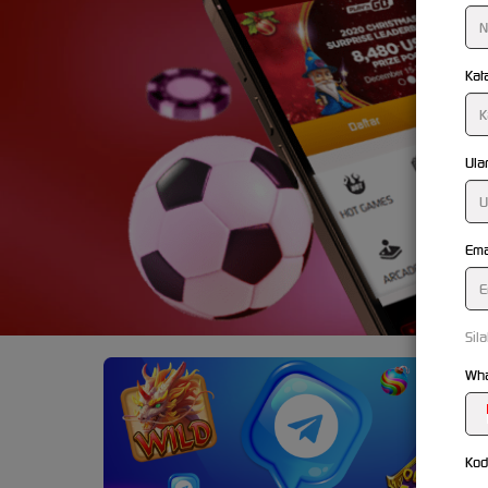
bo****k
IDR
548,100.00
Gates of Olympus 1000
Kat
bo****k
IDR
544,650.00
Gates of Olympus 1000
Ula
bo****6
IDR
537,650.00
Gates of Olympus™
Ema
badboy****n
IDR
501,500.00
Gates of Olympus 1000
Sil
kan****9
IDR
488,450.00
Wha
Sunnydaze Asylum
Kod