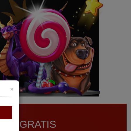
×
ASI GRATIS